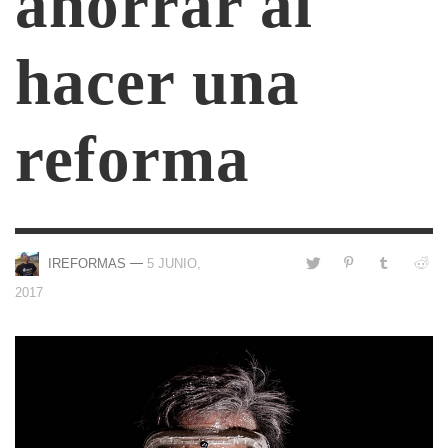
ahorrar al
hacer una
reforma
—
IREFORMAS
5 JUNIO,
2017